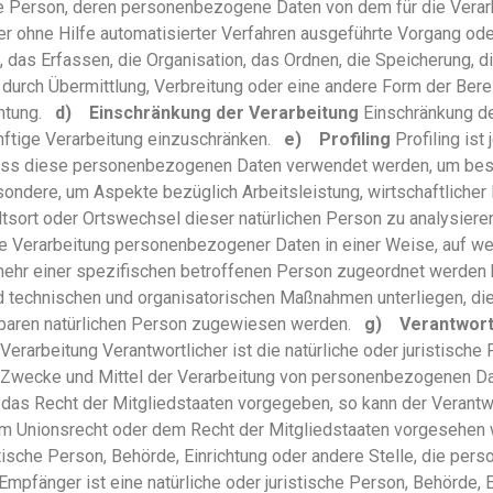
liche Person, deren personenbezogene Daten von dem für die Vera
der ohne Hilfe automatisierter Verfahren ausgeführte Vorgang 
das Erfassen, die Organisation, das Ordnen, die Speicherung, 
durch Übermittlung, Verbreitung oder eine andere Form der Berei
chtung.
d) Einschränkung der Verarbeitung
Einschränkung de
nftige Verarbeitung einzuschränken.
e) Profiling
Profiling ist
ass diese personenbezogenen Daten verwendet werden, um besti
ondere, um Aspekte bezüglich Arbeitsleistung, wirtschaftlicher 
haltsort oder Ortswechsel dieser natürlichen Person zu analysie
e Verarbeitung personenbezogener Daten in einer Weise, auf 
mehr einer spezifischen betroffenen Person zugeordnet werden 
d technischen und organisatorischen Maßnahmen unterliegen, d
zierbaren natürlichen Person zugewiesen werden.
g) Verantwortl
Verarbeitung Verantwortlicher ist die natürliche oder juristische
e Zwecke und Mittel der Verarbeitung von personenbezogenen Da
r das Recht der Mitgliedstaaten vorgegeben, so kann der Verant
em Unionsrecht oder dem Recht der Mitgliedstaaten vorgesehe
ristische Person, Behörde, Einrichtung oder andere Stelle, die p
Empfänger ist eine natürliche oder juristische Person, Behörde, E