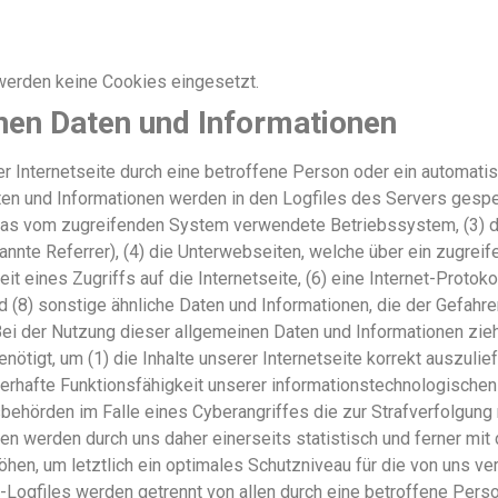
erden keine Cookies eingesetzt.
nen Daten und Informationen
er Internetseite durch eine betroffene Person oder ein automat
en und Informationen werden in den Logfiles des Servers gespei
as vom zugreifenden System verwendete Betriebssystem, (3) die
nnte Referrer), (4) die Unterwebseiten, welche über ein zugrei
t eines Zugriffs auf die Internetseite, (6) eine Internet-Protoko
(8) sonstige ähnliche Daten und Informationen, die der Gefahre
ei der Nutzung dieser allgemeinen Daten und Informationen zieh
tigt, um (1) die Inhalte unserer Internetseite korrekt auszuliefe
uerhafte Funktionsfähigkeit unserer informationstechnologische
behörden im Falle eines Cyberangriffes die zur Strafverfolgung
 werden durch uns daher einerseits statistisch und ferner mit
hen, um letztlich ein optimales Schutzniveau für die von uns 
r-Logfiles werden getrennt von allen durch eine betroffene P