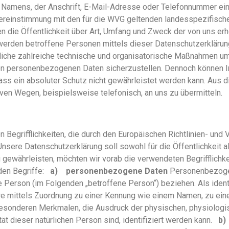
amens, der Anschrift, E-Mail-Adresse oder Telefonnummer einer
bereinstimmung mit den für die WVG geltenden landesspezifisc
 die Öffentlichkeit über Art, Umfang und Zweck der von uns erh
erden betroffene Personen mittels dieser Datenschutzerklärung
tliche zahlreiche technische und organisatorische Maßnahmen u
eten personenbezogenen Daten sicherzustellen. Dennoch können 
ass ein absoluter Schutz nicht gewährleistet werden kann. Aus 
ven Wegen, beispielsweise telefonisch, an uns zu übermitteln.
 Begrifflichkeiten, die durch den Europäischen Richtlinien- un
ere Datenschutzerklärung soll sowohl für die Öffentlichkeit a
u gewährleisten, möchten wir vorab die verwendeten Begrifflichke
nden Begriffe:
a) personenbezogene Daten
Personenbezogene
che Person (im Folgenden „betroffene Person“) beziehen. Als ident
ere mittels Zuordnung zu einer Kennung wie einem Namen, zu ein
sonderen Merkmalen, die Ausdruck der physischen, physiologis
ität dieser natürlichen Person sind, identifiziert werden kann.
b)