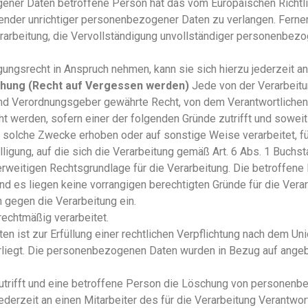
ener Daten betroffene Person hat das vom Europäischen Richtl
fender unrichtiger personenbezogener Daten zu verlangen. Ferne
rarbeitung, die Vervollständigung unvollständiger personenbez
ngsrecht in Anspruch nehmen, kann sie sich hierzu jederzeit an 
hung (Recht auf Vergessen werden)
Jede von der Verarbeit
und Verordnungsgeber gewährte Recht, von dem Verantwortlichen 
erden, sofern einer der folgenden Gründe zutrifft und soweit di
olche Zwecke erhoben oder auf sonstige Weise verarbeitet, für
lligung, auf die sich die Verarbeitung gemäß Art. 6 Abs. 1 Buch
erweitigen Rechtsgrundlage für die Verarbeitung. Die betroffen
nd es liegen keine vorrangigen berechtigten Gründe für die Verar
gegen die Verarbeitung ein.
chtmäßig verarbeitet.
 ist zur Erfüllung einer rechtlichen Verpflichtung nach dem Un
terliegt. Die personenbezogenen Daten wurden in Bezug auf ange
utrifft und eine betroffene Person die Löschung von personenbe
ederzeit an einen Mitarbeiter des für die Verarbeitung Verantwor